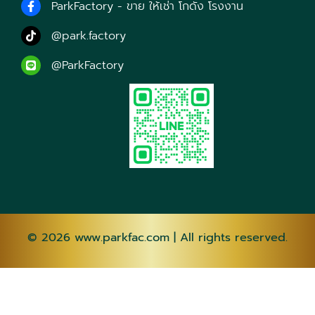
ParkFactory - ขาย ให้เช่า โกดัง โรงงาน
@park.factory
@ParkFactory
© 2026
www.parkfac.com
| All rights reserved.
AF
SQ
AM
AR
HY
AZ
EU
BE
BN
BS
BG