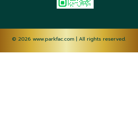
© 2026
www.parkfac.com
| All rights reserved.
AF
SQ
AM
AR
HY
AZ
EU
BE
BN
BS
BG
CA
CEB
NY
ZH-CN
ZH-
TW
CO
HR
CS
DA
NL
EN
EO
ET
TL
FI
FR
FY
GL
KA
DE
EL
GU
HT
HA
HAW
IW
HI
HMN
HU
IS
IG
ID
GA
IT
JA
JW
KN
KK
KM
KO
KU
KY
LO
LA