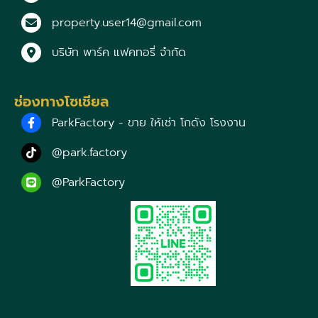
property.user14@gmail.com
บริษัท พาร์ค แฟคทอรี่ จำกัด
ช่องทางโซเชียล
ParkFactory - ขาย ให้เช่า โกดัง โรงงาน
@park.factory
@ParkFactory