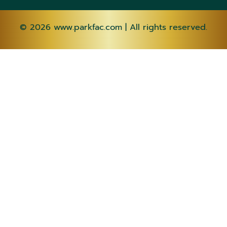
© 2026
www.parkfac.com
| All rights reserved.
AF
SQ
AM
AR
HY
AZ
EU
BE
BN
BS
BG
CA
CEB
NY
ZH-CN
ZH-
TW
CO
HR
CS
DA
NL
EN
EO
ET
TL
FI
FR
FY
GL
KA
DE
EL
GU
HT
HA
HAW
IW
HI
HMN
HU
IS
IG
ID
GA
IT
JA
JW
KN
KK
KM
KO
KU
KY
LO
LA
LV
LT
LB
MK
MG
MS
ML
MT
MI
MR
MN