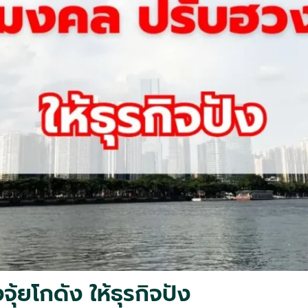
้ยโกดัง ให้ธุรกิจปัง