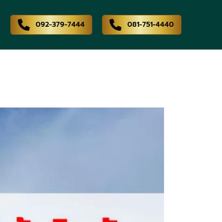
092-379-7444
081-751-4440