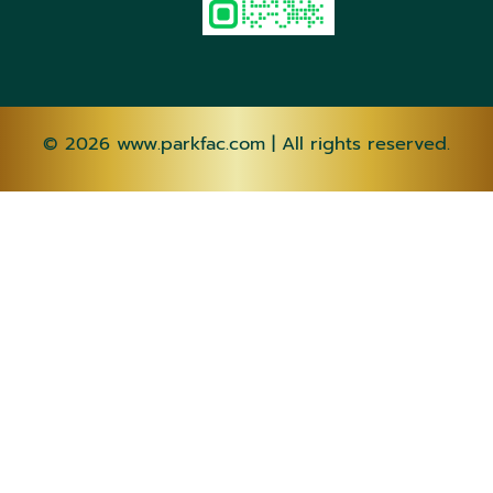
© 2026
www.parkfac.com
| All rights reserved.
AF
SQ
AM
AR
HY
AZ
EU
BE
BN
BS
BG
CA
CEB
NY
ZH-CN
ZH-
TW
CO
HR
CS
DA
NL
EN
EO
ET
TL
FI
FR
FY
GL
KA
DE
EL
GU
HT
HA
HAW
IW
HI
HMN
HU
IS
IG
ID
GA
IT
JA
JW
KN
KK
KM
KO
KU
KY
LO
LA