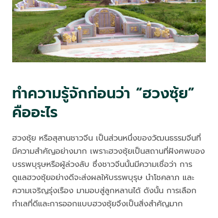
ทำความรู้จักก่อนว่า “ฮวงซุ้ย”
คืออะไร
ฮวงซุ้ย หรือสุสานชาวจีน เป็นส่วนหนึ่งของวัฒนธรรมจีนที่
มีความสำคัญอย่างมาก เพราะฮวงซุ้ยเป็นสถานที่ฝังศพของ
บรรพบุรุษหรือผู้ล่วงลับ ซึ่งชาวจีนนั้นมีความเชื่อว่า การ
ดูแลฮวงซุ้ยอย่างดีจะส่งผลให้บรรพบุรุษ นำโชคลาภ และ
ความเจริญรุ่งเรือง มามอบสู่ลูกหลานได้ ดังนั้น การเลือก
ทำเลที่ดีและการออกแบบฮวงซุ้ยจึงเป็นสิ่งสำคัญมาก