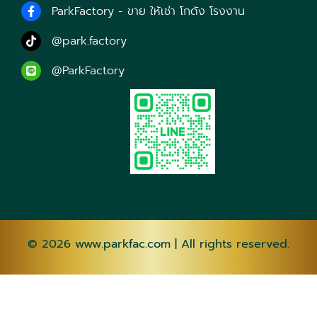
ParkFactory - ขาย ให้เช่า โกดัง โรงงาน
@park.factory
@ParkFactory
© 2026
www.parkfac.com
| All rights reserved.
AF
SQ
AM
AR
HY
AZ
EU
BE
BN
BS
BG