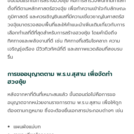
ขั้นตอนแรกในการสร้างฮวงซุ้ย คือการสำรวจพื้นที่ที่มีทำเลที่
ตั้งที่ดีตามหลักศาสตร์ฮวงจุ้ย เพื่อทำความเข้าใจกับลักษณะ
ภูมิศาสตร์ และควรเชิญซินแสที่มีความเชี่ยวชาญในศาสตร์ฮ
วงจุ้ยมาตรวจสอบพื้นที่และให้คำแนะนำเพิ่มเติมเกี่ยวกับการ
เลือกทำเลที่ดีที่สุดสำหรับการสร้างฮวงซุ้ย โดยคำนึงถึง
ทิศทางและพลังงานที่ดี เช่น ทิศทางที่เสริมโชคลาภ ความ
เจริญรุ่งเรือง มีวิวทิวทัศน์ที่ดี และสภาพแวดล้อมที่สงบรบ
รื่น
การขออนุญาตตาม พ.ร.บ.สุสาน เพื่อจัดทำ
ฮวงซุ้ย
หลังจากหาที่ดินที่เหมาะสมแล้ว ขั้นตอนต่อไปคือการขอ
อนุญาตจากหน่วยงานราชการตาม พ.ร.บ.สุสาน เพื่อให้ถูก
ต้องตามกฎหมาย ซึ่งจะต้องยื่นเอกสารประกอบต่างๆ เช่น
แผนผังแม่บท