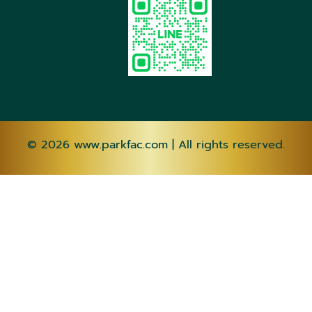
© 2026
www.parkfac.com
| All rights reserved.
AF
SQ
AM
AR
HY
AZ
EU
BE
BN
BS
BG
CA
CEB
NY
ZH-CN
ZH-
TW
CO
HR
CS
DA
NL
EN
EO
ET
TL
FI
FR
FY
GL
KA
DE
EL
GU
HT
HA
HAW
IW
HI