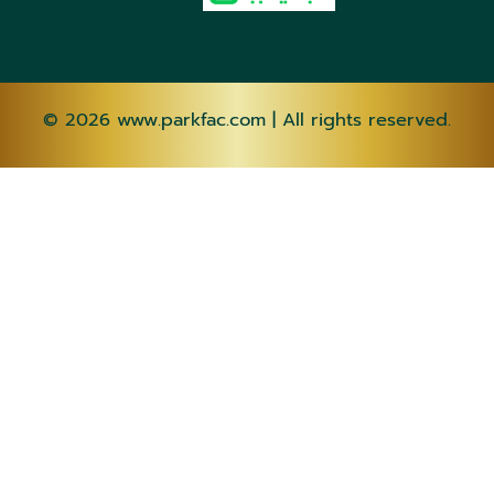
© 2026
www.parkfac.com
| All rights reserved.
AF
SQ
AM
AR
HY
AZ
EU
BE
BN
BS
BG
CA
CEB
NY
ZH-CN
ZH-
TW
CO
HR
CS
DA
NL
EN
EO
ET
TL
FI
FR
FY
GL
KA
DE
EL
GU
HT
HA
HAW
IW
HI
HMN
HU
IS
IG
ID
GA
IT
JA
JW
KN
KK
KM
KO
KU
KY
LO
LA
LV
LT
LB
MK
MG