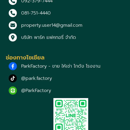
092-379-7444
081-751-4440
property.user14@gmail.com
บริษัท พาร์ค แฟคทอรี่ จำกัด
ช่องทางโซเชียล
ParkFactory - ขาย ให้เช่า โกดัง โรงงาน
@park.factory
@ParkFactory