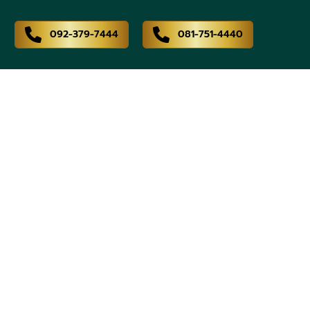
092-379-7444
081-751-4440