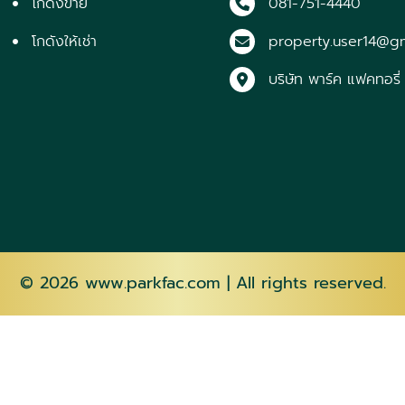
โกดังขาย
081-751-4440
โกดังให้เช่า
property.user14@g
บริษัท พาร์ค แฟคทอรี่
© 2026
www.parkfac.com
| All rights reserved.
AZ
EU
BE
BN
BS
BG
EN
EO
ET
TL
FI
FR
HMN
HU
IS
IG
ID