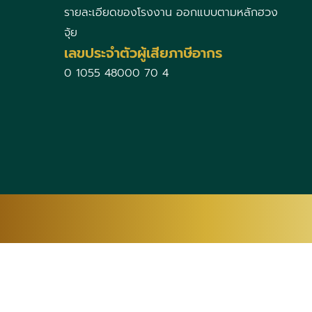
รายละเอียดของโรงงาน ออกแบบตามหลักฮวง
จุ้ย
เลขประจำตัวผู้เสียภาษีอากร
0 1055 48000 70 4
AF
SQ
AM
AR
HY
TW
CO
HR
CS
DA
NL
GU
HT
HA
HAW
IW
HI