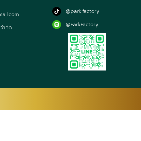
@park.factory
mail.com
@ParkFactory
 จำกัด
CA
CEB
NY
ZH-CN
ZH-
FY
GL
KA
DE
EL
GA
IT
JA
JW
KN
KK