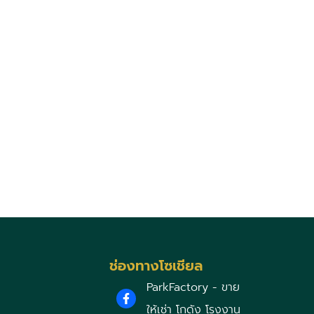
ช่องทางโซเชียล
ParkFactory - ขาย
ให้เช่า โกดัง โรงงาน