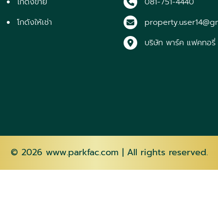
โกดังขาย
081-751-4440
โกดังให้เช่า
property.user14@g
บริษัท พาร์ค แฟคทอรี่
© 2026
www.parkfac.com
| All rights reserved.
AZ
EU
BE
BN
BS
BG
EN
EO
ET
TL
FI
FR
HMN
HU
IS
IG
ID