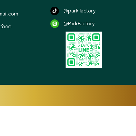
@park.factory
mail.com
@ParkFactory
 จำกัด
CA
CEB
NY
ZH-CN
ZH-
FY
GL
KA
DE
EL
GA
IT
JA
JW
KN
KK