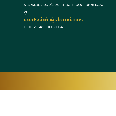
รายละเอียดของโรงงาน ออกแบบตามหลักฮวง
จุ้ย
เลขประจำตัวผู้เสียภาษีอากร
0 1055 48000 70 4
AF
SQ
AM
AR
HY
TW
CO
HR
CS
DA
NL
GU
HT
HA
HAW
IW
HI