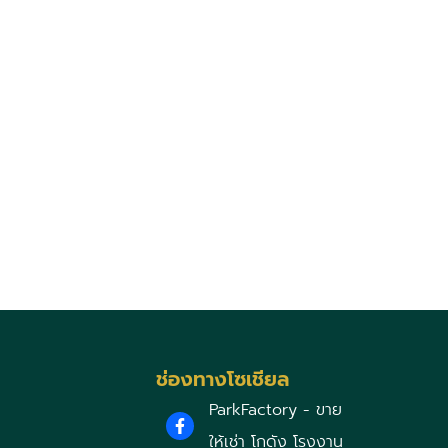
ช่องทางโซเชียล
ParkFactory - ขาย
ให้เช่า โกดัง โรงงาน