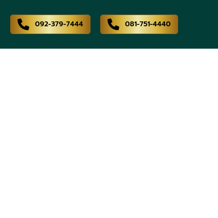
092-379-7444
081-751-4440