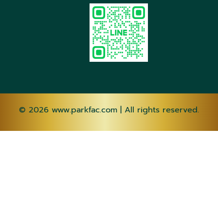
© 2026
www.parkfac.com
| All rights reserved.
AF
SQ
AM
AR
HY
AZ
EU
BE
BN
BS
BG
CA
CEB
NY
ZH-CN
ZH-
TW
CO
HR
CS
DA
NL
EN
EO
ET
TL
FI
FR
FY
GL
KA
DE
EL