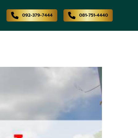
092-379-7444
081-751-4440