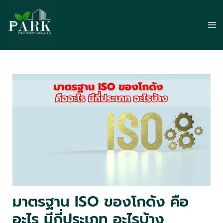
Skip
to
Ma
content
Me
มาตรฐาน ISO ของโกดัง คือ
อะไร มีกี่ประเภท อะไรบ้าง