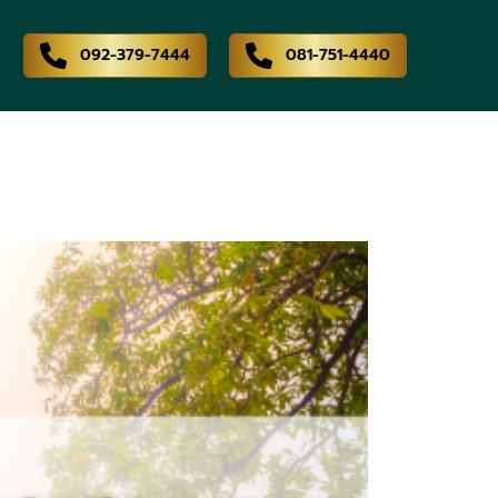
092-379-7444
081-751-4440