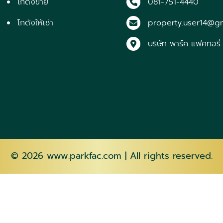
โกดังขาย
081-751-4440
โกดังให้เช่า
property.user14@g
บริษัท พาร์ค แฟคทอรี่
© 2026
www.parkfac.com
| All rights reserved.
AZ
EU
BE
BN
BS
BG
EN
EO
ET
TL
FI
FR
HMN
HU
IS
IG
ID