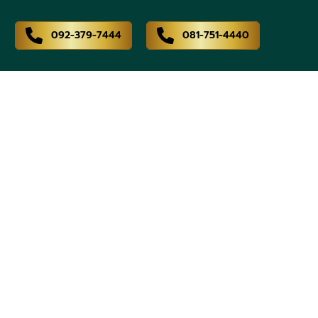
092-379-7444
081-751-4440