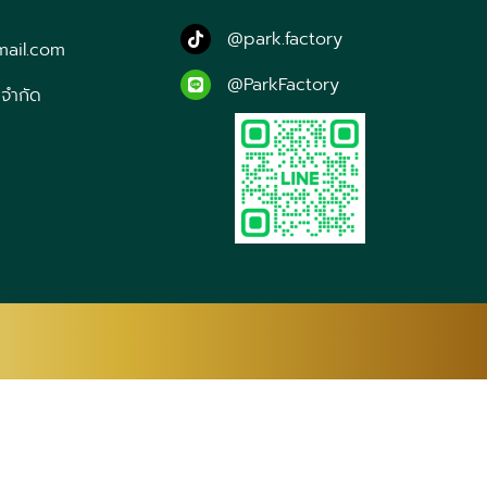
@park.factory
mail.com
@ParkFactory
 จำกัด
CA
CEB
NY
ZH-CN
ZH-
FY
GL
KA
DE
EL
GA
IT
JA
JW
KN
KK