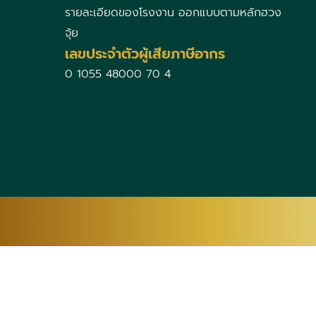
รายละเอียดของโรงงาน ออกแบบตามหลักฮวง
จุ้ย
เลขประจำตัวผู้เสียภาษีอากร
0 1055 48000 70 4
AF
SQ
AM
AR
HY
TW
CO
HR
CS
DA
NL
GU
HT
HA
HAW
IW
HI