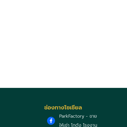
ช่องทางโซเชียล
ParkFactory - ขาย
ให้เช่า โกดัง โรงงาน