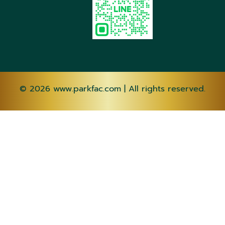
© 2026
www.parkfac.com
| All rights reserved.
AF
SQ
AM
AR
HY
AZ
EU
BE
BN
BS
BG
CA
CEB
NY
ZH-CN
ZH-
TW
CO
HR
CS
DA
NL
EN
EO
ET
TL
FI
FR
FY
GL
KA
DE
EL
GU
HT
HA
HAW
IW
HI
HMN
HU
IS
IG
ID